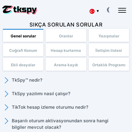
▾
SIKÇA SORULAN SORULAR
Deutsch
TIKTOK SOHBETLERINI HACKLEYIN
Başkalarının Yazışmalarını Okuyun
Genel sorular
Oranlar
Yazışmalar
Español
TIKTOK'U GERI YÜKLE
Silinen Sohbeti Çevrimiçi Kurtarma
Coğrafi Konum
Hesap kurtarma
İletişim listesi
中文
TIKTOK'TA KONUMU TAKIP ET
Ekli dosyalar
Arama kaydı
Ortaklık Programı
Bir Kişinin Nerede Olduğunu Öğrenin
Français
TIKTOK'U TAKIP EDIN
TkSpy™ nedir?
日本
Takip Uygulaması
TkSpy yazılımı nasıl çalışır?
TIKTOK ABONE OLUŞTURUCU
Portuguese (Brazil)
Daha Fazla Abone Ekleyin
TikTok hesap izleme oturumu nedir?
Хинди हिन्दी
Ücretler
Hakkımızda
Başarılı oturum aktivasyonundan sonra hangi
Italiano
bilgiler mevcut olacak?
Sorular
Özellikler