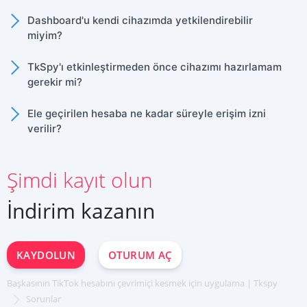
English
Ortaklık Programı
Yorumlar
Dashboard'u kendi cihazımda yetkilendirebilir
miyim?
TkSpy'ı etkinleştirmeden önce cihazımı hazırlamam
Hesabı aktarmak için QR kodu
gerekir mi?
Tam yazışma ve sohbet geçmişi
Ele geçirilen hesaba ne kadar süreyle erişim izni
GPS konum koordinatları
verilir?
Sesli ve görüntülü arama kaydı
Kayıtlı kişilerin listesi
Şimdi kayıt olun
ŞIMDI KAYDOLUN
Mesajlara eklenen dosyalar
Deutsch
İndirim kazanın
Español
中文
Français
KAYDOLUN
OTURUM AÇ
日本
Portuguese (Brazil)
Başkasının TikTok hesabını çevrimiçi kesmek için uygulama | Tkspy
Хинди हिन्दी
Italiano
Sorunlar