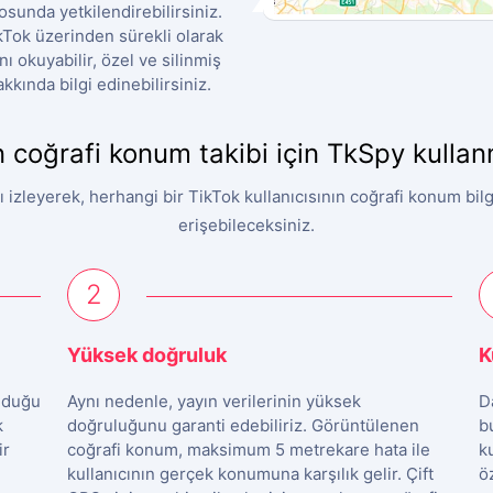
osunda yetkilendirebilirsiniz.
Tok üzerinden sürekli olarak
 okuyabilir, özel ve silinmiş
akkında bilgi edinebilirsiniz.
 coğrafi konum takibi için TkSpy kulla
ı izleyerek, herhangi bir TikTok kullanıcısının coğrafi konum bil
erişebileceksiniz.
2
Yüksek doğruluk
K
olduğu
Aynı nedenle, yayın verilerinin yüksek
D
k
doğruluğunu garanti edebiliriz. Görüntülenen
b
ir
coğrafi konum, maksimum 5 metrekare hata ile
k
kullanıcının gerçek konumuna karşılık gelir. Çift
ö