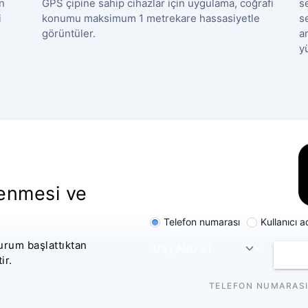
n
GPS çipine sahip cihazlar için uygulama, coğrafi
s
i
konumu maksimum 1 metrekare hassasiyetle
s
görüntüler.
a
y
lenmesi ve
Telefon numarası
Kullanıcı a
turum başlattıktan
ir.
TELEFON NUMARASI 