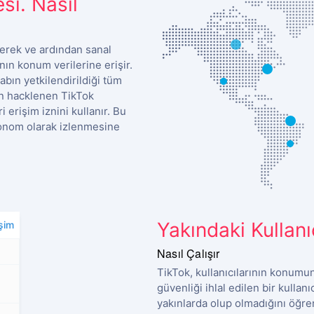
si. Nasıl
rerek ve ardından sanal
nın konum verilerine erişir.
abın yetkilendirildiği tüm
in hacklenen TikTok
 erişim iznini kullanır. Bu
otonom olarak izlenmesine
Yakındaki Kullanı
şim
Nasıl Çalışır
TikTok, kullanıcılarının konumun
güvenliği ihlal edilen bir kullan
yakınlarda olup olmadığını öğren