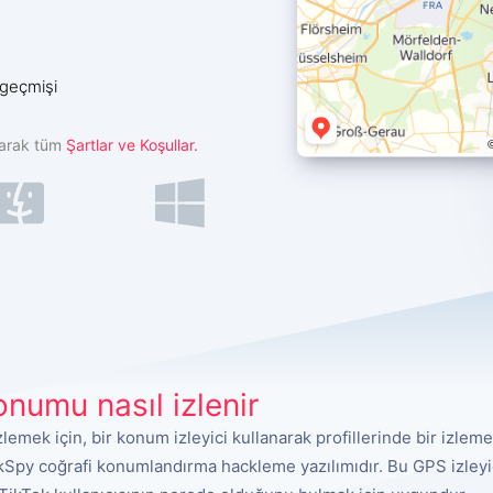
r geçmişi
larak tüm
Şartlar ve Koşullar.
onumu nasıl izlenir
zlemek için, bir konum izleyici kullanarak profillerinde bir izl
kSpy coğrafi konumlandırma hackleme yazılımıdır. Bu GPS izleyic