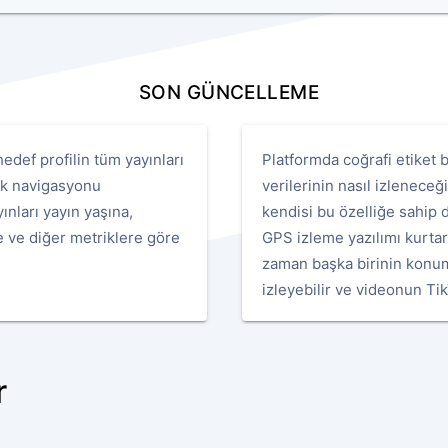
SON GÜNCELLEME
def profilin tüm yayınları
Platformda coğrafi etiket 
nek navigasyonu
verilerinin nasıl izlenece
yınları yayın yaşına,
kendisi bu özelliğe sahip 
e ve diğer metriklere göre
GPS izleme yazılımı kurtarm
zaman başka birinin konumun
izleyebilir ve videonun Tik
r