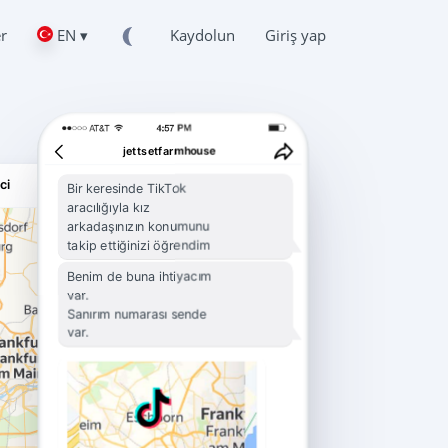
er
EN ▾
Kaydolun
Giriş yap
jettsetfarmhouse
ci
Bir keresinde TikTok
aracılığıyla kız
arkadaşınızın konumunu
takip ettiğinizi öğrendim
Benim de buna ihtiyacım
var.
Sanırım numarası sende
var.