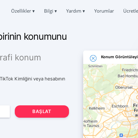
Özellikler
▾
Bilgi
▾
Yardım
▾
Yorumlar
Ücretl
Deutsch
OHBETLERINI HACKLEYIN
SORULAR
HAKKIMIZDA
Español
 birinin konumunu
ının Yazışmalarını Okuyun
Sıkça Sorulan Sorular
中文
GIZLILIK
Français
 GERI YÜKLE
DESTEK
日本
KULLANIM KOŞULLARI
ohbeti Çevrimiçi Kurtarma
Her zaman çevrimiçi ve cevap vermekten mutlu
rafi konum
Konum Görüntüleyi
Portuguese (Brazil)
ÇEREZ POLITIKASI
Хинди हिन्दी
A KONUMU TAKIP ET
GÖRÜŞLER
Italiano
nin Nerede Olduğunu Öğrenin
Talepleriniz ve yorumlarınız
ORTAKLIK PROGRAMI
English
 TikTok Kimliğini veya hesabının
 TAKIP EDIN
ÖZELLIKLER
ygulaması
ABONE OLUŞTURUCU
TikTok ücretsiz olarak nasıl hacklenir
zla Abone Ekleyin
BAŞLAT
TikTok sayfanıza kimin eriştiğini nasıl öğrenebilirsiniz?
Çalınan bir TikTok hesabı nasıl geri alınır