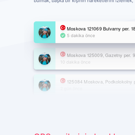
bulmak, başka bir kişinin hareketlerini izlemek
Moskova 121069 Bulvarny per. 18
5 dakika önce
Moskova 125009, Gazetny per. 9,
10 dakika önce
125084 Moskova, Podkolokolny pe
2 gün önce
Moskova 125009, Gazetny per. 9,
15 gün önce