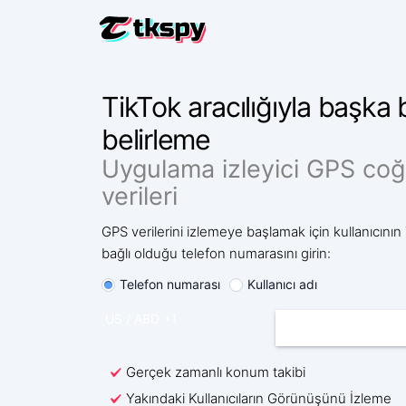
TIKTOK S
TikTok aracılığıyla başka
Başkalar
belirleme
TIKTOK'U
Silinen S
Uygulama izleyici GPS coğ
verileri
TIKTOK'T
Bir Kişi
GPS verilerini izlemeye başlamak için kullanıcının
TIKTOK'U
bağlı olduğu telefon numarasını girin:
Takip U
Telefon numarası
Kullanıcı adı
TIKTOK 
Daha Fa
Gerçek zamanlı konum takibi
Yakındaki Kullanıcıların Görünüşünü İzleme