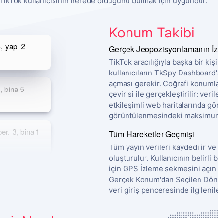
, TikTok kullanıcısının nerede olduğunu bulmak için uygundur.
Konum Takibi
, yapı 2
Gerçek Jeopozisyonlamanın İ
TikTok aracılığıyla başka bir ki
kullanıcıların TkSpy Dashboard
açması gerekir. Coğrafi konumla
 bina 5
çevirisi ile gerçekleştirilir: ve
etkileşimli web haritalarında g
görüntülenmesindeki maksimum 
r. 3, bina 1
Tüm Hareketler Geçmişi
Tüm yayın verileri kaydedilir ve
oluşturulur. Kullanıcının belir
için GPS İzleme sekmesini açın 
 bina 5
Gerçek Konum'dan Seçilen Döne
veri giriş penceresinde ilgilenil