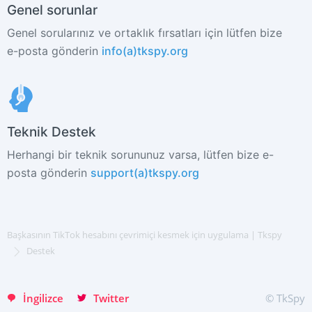
Genel sorunlar
Genel sorularınız ve ortaklık fırsatları için lütfen bize
e-posta gönderin
info(a)tkspy.org
ŞIMDI KAYDOLUN
Deutsch
Teknik Destek
Español
Herhangi bir teknik sorununuz varsa, lütfen bize e-
中文
posta gönderin
support(a)tkspy.org
Français
日本
Portuguese (Brazil)
Хинди हिन्दी
Başkasının TikTok hesabını çevrimiçi kesmek için uygulama | Tkspy
Italiano
Destek
English
İngilizce
Twitter
© TkSpy