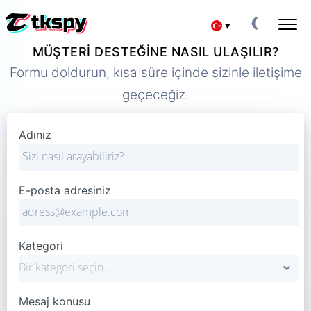
▾
MÜŞTERI DESTEĞINE NASIL ULAŞILIR?
Deutsch
TIKTOK SOHBETLERINI HACKLEYIN
Formu doldurun, kısa süre içinde sizinle iletişime
Başkalarının Yazışmalarını Okuyun
geçeceğiz.
Español
TIKTOK'U GERI YÜKLE
Silinen Sohbeti Çevrimiçi Kurtarma
中文
Adınız
TIKTOK'TA KONUMU TAKIP ET
Bir Kişinin Nerede Olduğunu Öğrenin
Français
TIKTOK'U TAKIP EDIN
E-posta adresiniz
日本
Takip Uygulaması
TIKTOK ABONE OLUŞTURUCU
Portuguese (Brazil)
Daha Fazla Abone Ekleyin
Kategori
Хинди हिन्दी
Ücretler
Hakkımızda
Italiano
Mesaj konusu
Sorular
Özellikler