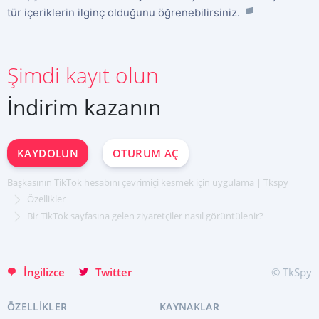
tür içeriklerin ilginç olduğunu öğrenebilirsiniz.
Şimdi kayıt olun
İndirim kazanın
ŞIMDI KAYDOLUN
Deutsch
Español
KAYDOLUN
OTURUM AÇ
中文
Français
Başkasının TikTok hesabını çevrimiçi kesmek için uygulama | Tkspy
日本
Portuguese (Brazil)
Özellikler
Хинди हिन्दी
Bir TikTok sayfasına gelen ziyaretçiler nasıl görüntülenir?
Italiano
English
İngilizce
Twitter
© TkSpy
ÖZELLIKLER
KAYNAKLAR