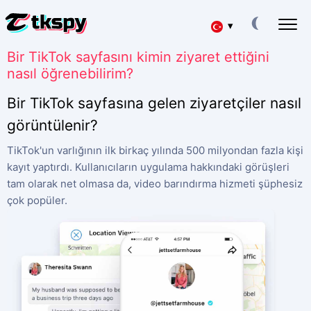
▾
Bir TikTok sayfasını kimin ziyaret ettiğini
Deutsch
TIKTOK SOHBETLERINI HACKLEYIN
nasıl öğrenebilirim?
Başkalarının Yazışmalarını Okuyun
Español
Bir TikTok sayfasına gelen ziyaretçiler nasıl
TIKTOK'U GERI YÜKLE
Silinen Sohbeti Çevrimiçi Kurtarma
görüntülenir?
中文
TIKTOK'TA KONUMU TAKIP ET
TikTok'un varlığının ilk birkaç yılında 500 milyondan fazla kişi
Bir Kişinin Nerede Olduğunu Öğrenin
Français
kayıt yaptırdı. Kullanıcıların uygulama hakkındaki görüşleri
TIKTOK'U TAKIP EDIN
tam olarak net olmasa da, video barındırma hizmeti şüphesiz
日本
Takip Uygulaması
çok popüler.
TIKTOK ABONE OLUŞTURUCU
Portuguese (Brazil)
Daha Fazla Abone Ekleyin
Хинди हिन्दी
Ücretler
Hakkımızda
Italiano
Sorular
Özellikler