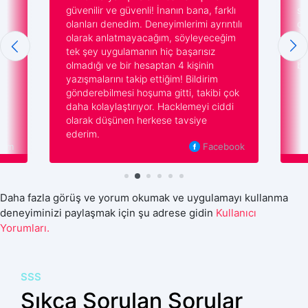
güvenilir ve güvenli! İnanın bana, farklı
sevgili geliştir
olanları denedim. Deneyimlerimi ayrıntılı
çok sorunumu 
olarak anlatmayacağım, söyleyeceğim
herkese söylüy
tek şey uygulamanın hiç başarısız
Kocamın Tiktok
olmadığı ve bir hesaptan 4 kişinin
bilmem gereken
yazışmalarını takip ettiğim! Bildirim
gönderebilmesi hoşuma gitti, takibi çok
daha kolaylaştırıyor. Hacklemeyi ciddi
olarak düşünen herkese tavsiye
ederim.
Facebook
Daha fazla görüş ve yorum okumak ve uygulamayı kullanma
deneyiminizi paylaşmak için şu adrese gidin
Kullanıcı
Yorumları.
SSS
Sıkça Sorulan Sorular