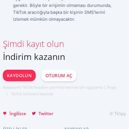
gerekir. Böyle bir erişimin olmaması durumunda,
TikTok aracılığıyla başka bir kişinin SMS'lerini
izlemek mümkün olmayacaktır.
ŞIMDI KAYDOLUN
Şimdi kayıt olun
Deutsch
Español
İndirim kazanın
中文
Français
日本
KAYDOLUN
OTURUM AÇ
Portuguese (Brazil)
Хинди हिन्दी
Başkasının TikTok hesabını çevrimiçi kesmek için uygulama | Tkspy
Italiano
TikTok sohbetini kesmek
English
İngilizce
Twitter
© TkSpy
ÖZELLIKLER
KAYNAKLAR