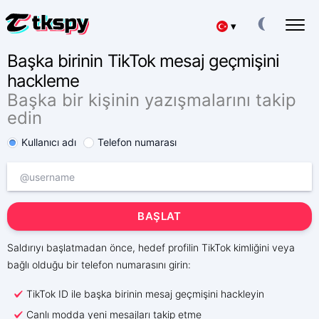
▾
Başka birinin TikTok mesaj geçmişini
Deutsch
TIKTOK SOHBETLERINI HACKLEYIN
hackleme
Başkalarının Yazışmalarını Okuyun
Başka bir kişinin yazışmalarını takip
Español
TIKTOK'U GERI YÜKLE
edin
Silinen Sohbeti Çevrimiçi Kurtarma
中文
Kullanıcı adı
Telefon numarası
TIKTOK'TA KONUMU TAKIP ET
Bir Kişinin Nerede Olduğunu Öğrenin
Français
TIKTOK'U TAKIP EDIN
日本
Takip Uygulaması
BAŞLAT
TIKTOK ABONE OLUŞTURUCU
Portuguese (Brazil)
Daha Fazla Abone Ekleyin
Saldırıyı başlatmadan önce, hedef profilin TikTok kimliğini veya
bağlı olduğu bir telefon numarasını girin:
Хинди हिन्दी
Ücretler
Hakkımızda
TikTok ID ile başka birinin mesaj geçmişini hackleyin
Italiano
Sorular
Özellikler
Canlı modda yeni mesajları takip etme