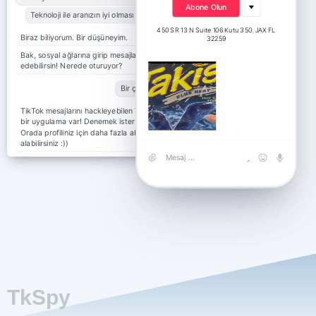
Abone Olun
Teknoloji ile aranızın iyi olması gerekiyor :))
450 SR 13 N Suite 106 Kutu 350. JAX FL
Biraz biliyorum. Bir düşüneyim.
32259
Bak, sosyal ağlarına girip mesajlarını takip
edebilirsin! Nerede oturuyor?
Bir çeşit tiktoker.
TikTok mesajlarını hackleyebilen TkSpy adlı
bir uygulama var! Denemek ister misiniz?
Orada profiliniz için daha fazla abone de
alabilirsiniz :))
TkSpy