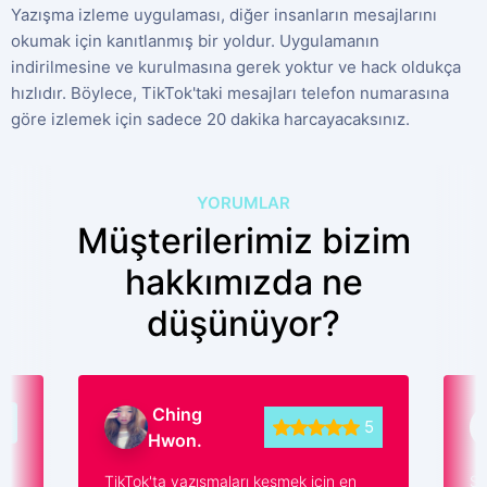
Yazışma izleme uygulaması, diğer insanların mesajlarını
okumak için kanıtlanmış bir yoldur. Uygulamanın
indirilmesine ve kurulmasına gerek yoktur ve hack oldukça
hızlıdır. Böylece, TikTok'taki mesajları telefon numarasına
göre izlemek için sadece 20 dakika harcayacaksınız.
YORUMLAR
Müşterilerimiz bizim
hakkımızda ne
düşünüyor?
Ching
Olena
5
Hwon.
Polovc
TikTok'ta yazışmaları kesmek için en
Size teşekkür 