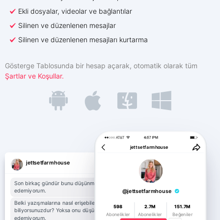
Ekli dosyalar, videolar ve bağlantılar
English
Ortaklık Programı
Yorumlar
Silinen ve düzenlenen mesajlar
Silinen ve düzenlenen mesajları kurtarma
Gösterge Tablosunda bir hesap açarak, otomatik olarak tüm
Şartlar ve Koşullar.
jettsetfarmhouse
jettsetfarmhouse
Son birkaç gündür bunu düşünmeden
edemiyorum.
@jettsetfarmhouse
Belki yazışmalarına nasıl erişebileceğinizi
598
2.7M
151.7M
biliyorsunuzdur? Yoksa onu düşünmeden
Abonelikler
Abonelikler
Beğeniler
edemiyorum.